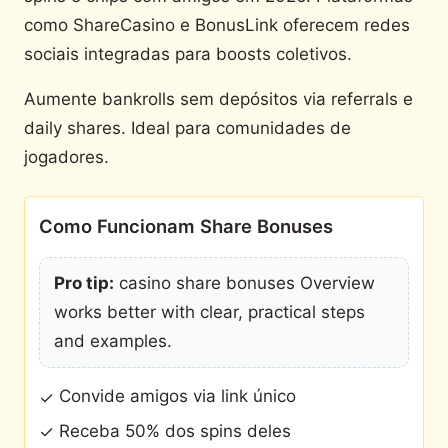
como ShareCasino e BonusLink oferecem redes
sociais integradas para boosts coletivos.
Aumente bankrolls sem depósitos via referrals e
daily shares. Ideal para comunidades de
jogadores.
Como Funcionam Share Bonuses
Pro tip:
casino share bonuses Overview
works better with clear, practical steps
and examples.
Convide amigos via link único
✓
Receba 50% dos spins deles
✓